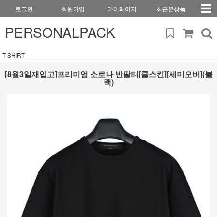
로그인
회원가입
마이페이지
최근본상품
PERSONALPACK
T-SHIRT
[8월3일재입고]프리미엄 소로나 반팔티[쿨스킨][세미오버](블
랙)