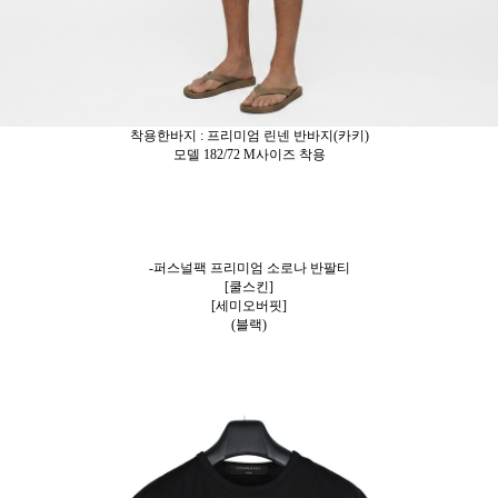
착용한바지 : 프리미엄 린넨 반바지(카키)
모델 182/72 M사이즈 착용
-퍼스널팩 프리미엄 소로나 반팔티
[쿨스킨]
[세미오버핏]
(블랙)