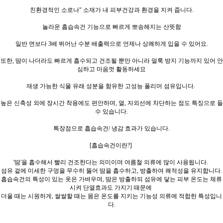
친환경적인 소로나" 소재가 내 피부건강과 환경을 지켜 줍니다.
놀라운 흡습속건 기능으로 빠르게 뽀송해지는 산뜻함
일반 면보다 3배 뛰어난 수분 배출력으로 언제나 상쾌하게 입을 수 있어요.
또한, 땀이 나더라도 빠르게 흡수되고 건조될 뿐만 아니라 얼룩 방지 기능까지 있어 안
심하고 마음껏 활동하세요
재생 가능한 식물 유래 성분을 함유한 고성능 폴리머 섬유입니다.
높은 신축성 외에 장시간 착용에도 편안하며, 열, 자외선에 차단하는 점도 특징으로 들
수 있습니다.
특장점으로 흡습속건/ 냉감 효과가 있습니다.
[흡습속건이란?]
'땀'을 흡수해서 빨리 건조한다는 의미이며 여름철 의류에 많이 사용됩니다.
섬유 겉에 미세한 구멍을 무수히 뚫어 땀을 흡수하고,
방출하여 쾌적성을 유지합니다.
흡습속건의 특성이 있는 옷은 가벼우며, 땀은 방출하되 섬유에 닿는 피부 온도는 체류
시켜 단열효과도 가지기 때문에
더울 때는 시원하게, 쌀쌀할 때는 몸은 온도를 지키는 기능성 의류에 적합한 특성입니
다.