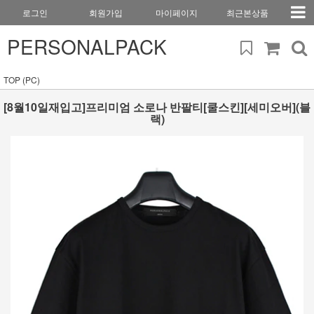
로그인
회원가입
마이페이지
최근본상품
PERSONALPACK
TOP (PC)
[8월10일재입고]프리미엄 소로나 반팔티[쿨스킨][세미오버](블
랙)