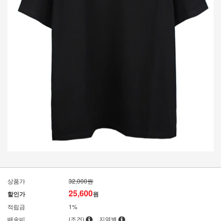
상품가
32,000원
25,600
할인가
원
적립금
1%
배송비
(조건)
지역별