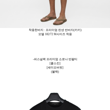
착용한바지 : 프리미엄 린넨 반바지(카키)
모델 182/72 M사이즈 착용
-퍼스널팩 프리미엄 소로나 반팔티
[쿨스킨]
[세미오버핏]
(블랙)