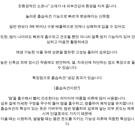
친환경적인 소로나" 소재가 내 피부건강과 환경을 지켜 줍니다.
놀라운 흡습속건 기능으로 빠르게 뽀송해지는 산뜻함
일반 면보다 3배 뛰어난 수분 배출력으로 언제나 상쾌하게 입을 수 있어요.
또한, 땀이 나더라도 빠르게 흡수되고 건조될 뿐만 아니라 얼룩 방지 기능까지 있어 안
심하고 마음껏 활동하세요
재생 가능한 식물 유래 성분을 함유한 고성능 폴리머 섬유입니다.
높은 신축성 외에 장시간 착용에도 편안하며, 열, 자외선에 차단하는 점도 특징으로 들
수 있습니다.
특장점으로 흡습속건/ 냉감 효과가 있습니다.
[흡습속건이란?]
'땀'을 흡수해서 빨리 건조한다는 의미이며 여름철 의류에 많이 사용됩니다.
섬유 겉에 미세한 구멍을 무수히 뚫어 땀을 흡수하고,
방출하여 쾌적성을 유지합니다.
흡습속건의 특성이 있는 옷은 가벼우며, 땀은 방출하되 섬유에 닿는 피부 온도는 체류
시켜 단열효과도 가지기 때문에
더울 때는 시원하게, 쌀쌀할 때는 몸은 온도를 지키는 기능성 의류에 적합한 특성입니
다.