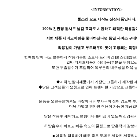
<INFORMATION>
쿨스킨 으로 제작된 신상제품입니다.
100% 친환경 원사
로
냄감 효과로 시원하고 쾌적한 착용감
저희 제품 세미오버핏을 좋아하신다면 동일 사이즈 구매
착용감이 가볍고 부드러우며 핏이 고정되는 특징
한여름 땀이 나도 뽀송하게 착용가능한 소로나 프리미엄 [쿨스킨][짧은
일반 티셔츠제품의 에리(목)부분을 두께1.5c
또한 두줄침수가 포함되어 목부분의 내구성을 더욱 
◆저희 반팔티제품에서 기장만 크롭하게 제작된 
◆많은 고객님들의 요청으로 인해 트렌디한 기장으로 크롭하
운동을 오랫동안하셔도 마찰이나 피부자극이 전혀 없도록 부
더욱 가볍고 편안한 착용이 가능한 제품입
많은 착용후 세탁해도 변형이나 틀어짐이 없도록 신경써서
※ 땀흡수가 빠르고 빠른 속도의 쿨링으로 땀흔적이 잘보이
■ 여름철 착용하기 매우 좋은 두께로 제작된 제품입니