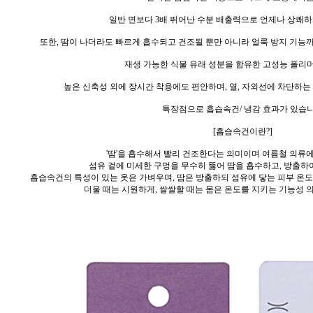
일반 면보다 3배 뛰어난 수분 배출력으로 언제나 상쾌하
또한, 땀이 나더라도 빠르게 흡수되고 건조될 뿐만 아니라 얼룩 방지 기능
재생 가능한 식물 유래 성분을 함유한 고성능 폴리
높은 신축성 외에 장시간 착용에도 편안하며, 열, 자외선에 차단하는 
특장점으로 흡습속건/ 냉감 효과가 있습니
[흡습속건이란?]
'땀'을 흡수해서 빨리 건조한다는 의미이며 여름철 의류
섬유 겉에 미세한 구멍을 무수히 뚫어 땀을 흡수하고,
방출하여
흡습속건의 특성이 있는 옷은 가벼우며, 땀은 방출하되 섬유에 닿는 피부 온
더울 때는 시원하게, 쌀쌀할 때는 몸은 온도를 지키는 기능성 