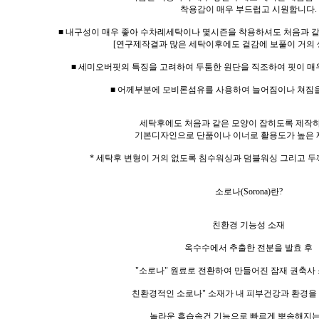
착용감이 매우 부드럽고 시원합니다.
■ 내구성이 매우 좋아 수차례세탁이나 몇시즌을 착용하셔도 처음과 
[연구제작결과 많은 세탁이후에도 겉감에 보풀이 거의 
■ 세미오버핏의 특징을 고려하여 두툼한 원단을 직조하여 핏이 매
■ 어께부분에 모비론섬유를 사용하여 늘어짐이나 쳐짐
세탁후에도 처음과 같은 모양이 잡히도록 제작
기본디자인으로 단품이나 이너로 활용도가 높은 
* 세탁후 변형이 거의 없도록 침수워싱과 덤블워싱 그리고 두
소로나(Sorona)란?
친환경 기능성 소재
옥수수에서 추출한 전분을 발효 후
"소로나" 원료로 전환하여 만들어진 잠재 권축사
친환경적인 소로나" 소재가 내 피부건강과 환경을 
놀라운 흡습속건 기능으로 빠르게 뽀송해지는