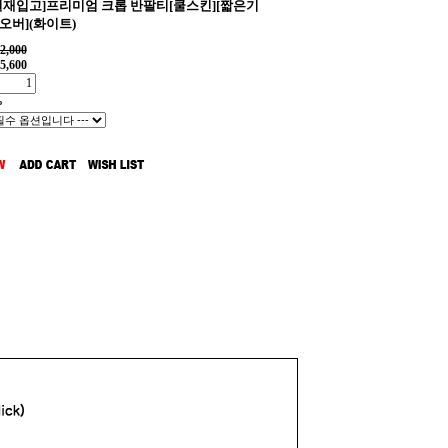
7일재입고]프리미엄 크롭 반팔티[쿨스킨][짧은기
오버](화이트)
2,000
5,600
%