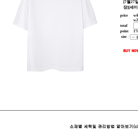
[7월2
장][세미
price
w
3
w
2
total
point
1
size
: