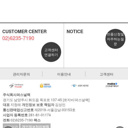
CUSTOMER CENTER
NOTICE
반품신청및
02)6235-7190
자주하는질
문
고객센터
연결하기
관리자문의
이용안내
고객센터
주식회사퍼스널팩
경기도 남양주시 화도읍 폭포로 137-45 [로지비/퍼스널팩]
대표
지창래
개인정보 보호 책임자
김성민
통신판매업신고번호
제2019-서울강남-03153호
사업자 등록번호
281-81-01174
전화
02)6235-7190
팩스
이용약관
개인정보처리방침