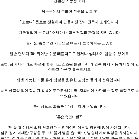
친환경 기능성 소재
옥수수에서 추출한 전분을 발효 후
"소로나" 원료로 전환하여 만들어진 잠재 권축사 소재입니다.
친환경적인 소로나" 소재가 내 피부건강과 환경을 지켜 줍니다.
놀라운 흡습속건 기능으로 빠르게 뽀송해지는 산뜻함
일반 면보다 3배 뛰어난 수분 배출력으로 언제나 상쾌하게 입을 수 있어요.
또한, 땀이 나더라도 빠르게 흡수되고 건조될 뿐만 아니라 얼룩 방지 기능까지 있어 안
심하고 마음껏 활동하세요
재생 가능한 식물 유래 성분을 함유한 고성능 폴리머 섬유입니다.
높은 신축성 외에 장시간 착용에도 편안하며, 열, 자외선에 차단하는 점도 특징으로 들
수 있습니다.
특장점으로 흡습속건/ 냉감 효과가 있습니다.
[흡습속건이란?]
'땀'을 흡수해서 빨리 건조한다는 의미이며 여름철 의류에 많이 사용됩니다.
섬유 겉에 미세한 구멍을 무수히 뚫어 땀을 흡수하고,
방출하여 쾌적성을 유지합니다.
흡습속건의 특성이 있는 옷은 가벼우며, 땀은 방출하되 섬유에 닿는 피부 온도는 체류