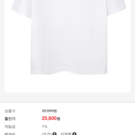
상품가
32,000원
25,600
할인가
원
적립금
1%
배송비
(조건)
지역별