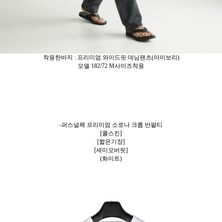
착용한바지 : 프리미엄 와이드핏 데님팬츠(아이보리)
모델 182/72 M사이즈착용
-퍼스널팩 프리미엄 소로나 크롭 반팔티
[쿨스킨]
[짧은기장]
[세미오버핏]
(화이트)