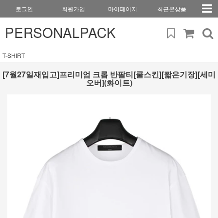
로그인
회원가입
마이페이지
최근본상품
PERSONALPACK
T-SHIRT
[7월27일재입고]프리미엄 크롭 반팔티[쿨스킨][짧은기장][세미
오버](화이트)