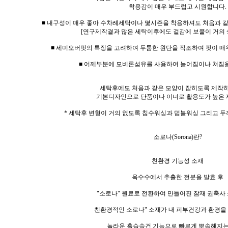
착용감이 매우 부드럽고 시원합니다.
■ 내구성이 매우 좋아 수차례세탁이나 몇시즌을 착용하셔도 처음과 
[연구제작결과 많은 세탁이후에도 겉감에 보풀이 거의 
■ 세미오버핏의 특징을 고려하여 두툼한 원단을 직조하여 핏이 매
■ 어께부분에 모비론섬유를 사용하여 늘어짐이나 쳐짐
세탁후에도 처음과 같은 모양이 잡히도록 제작
기본디자인으로 단품이나 이너로 활용도가 높은 
* 세탁후 변형이 거의 없도록 침수워싱과 덤블워싱 그리고 두
소로나(Sorona)란?
친환경 기능성 소재
옥수수에서 추출한 전분을 발효 후
"소로나" 원료로 전환하여 만들어진 잠재 권축사
친환경적인 소로나" 소재가 내 피부건강과 환경을 
놀라운 흡습속건 기능으로 빠르게 뽀송해지는