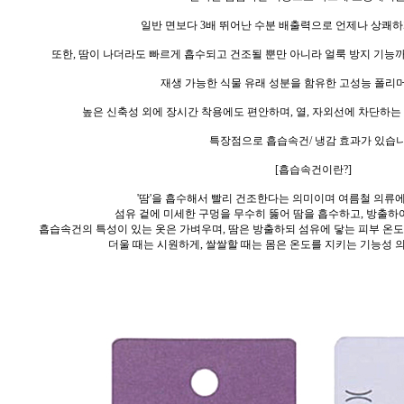
일반 면보다 3배 뛰어난 수분 배출력으로 언제나 상쾌하
또한, 땀이 나더라도 빠르게 흡수되고 건조될 뿐만 아니라 얼룩 방지 기능
재생 가능한 식물 유래 성분을 함유한 고성능 폴리
높은 신축성 외에 장시간 착용에도 편안하며, 열, 자외선에 차단하는 
특장점으로 흡습속건/ 냉감 효과가 있습니
[흡습속건이란?]
'땀'을 흡수해서 빨리 건조한다는 의미이며 여름철 의류
섬유 겉에 미세한 구멍을 무수히 뚫어 땀을 흡수하고,
방출하여
흡습속건의 특성이 있는 옷은 가벼우며, 땀은 방출하되 섬유에 닿는 피부 온
더울 때는 시원하게, 쌀쌀할 때는 몸은 온도를 지키는 기능성 