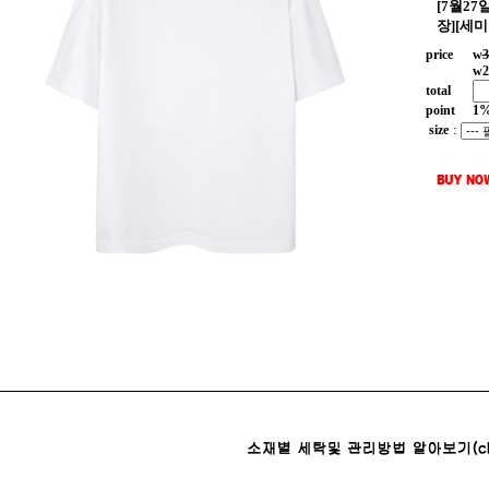
[7월2
장][세미
price
w
3
w
2
total
point
1
size
: