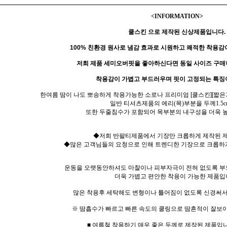
<INFORMATION>
쿨스킨 으로 제작된 신상제품입니다.
100% 친환경 원사
로
냄감 효과로 시원하고 쾌적한 착용감
저희 제품 세미오버핏을 좋아하신다면 동일 사이즈 구매
착용감이 가볍고 부드러우며 핏이 고정되는 특징
한여름 땀이 나도 뽀송하게 착용가능한 소로나 프리미엄 [쿨스킨][짧은
일반 티셔츠제품의 에리(목)부분을 두께1.5c
또한 두줄침수가 포함되어 목부분의 내구성을 더욱 
◆저희 반팔티제품에서 기장만 크롭하게 제작된 
◆많은 고객님들의 요청으로 인해 트렌디한 기장으로 크롭하
운동을 오랫동안하셔도 마찰이나 피부자극이 전혀 없도록 부
더욱 가볍고 편안한 착용이 가능한 제품입
많은 착용후 세탁해도 변형이나 틀어짐이 없도록 신경써서
※ 땀흡수가 빠르고 빠른 속도의 쿨링으로 땀흔적이 잘보이
■ 여름철 착용하기 매우 좋은 두께로 제작된 제품입니