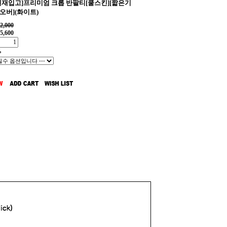
7일재입고]프리미엄 크롭 반팔티[쿨스킨][짧은기
오버](화이트)
2,000
5,600
%