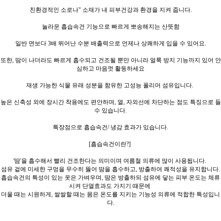
친환경적인 소로나" 소재가 내 피부건강과 환경을 지켜 줍니다.
놀라운 흡습속건 기능으로 빠르게 뽀송해지는 산뜻함
일반 면보다 3배 뛰어난 수분 배출력으로 언제나 상쾌하게 입을 수 있어요.
또한, 땀이 나더라도 빠르게 흡수되고 건조될 뿐만 아니라 얼룩 방지 기능까지 있어 안
심하고 마음껏 활동하세요
재생 가능한 식물 유래 성분을 함유한 고성능 폴리머 섬유입니다.
높은 신축성 외에 장시간 착용에도 편안하며, 열, 자외선에 차단하는 점도 특징으로 들
수 있습니다.
특장점으로 흡습속건/ 냉감 효과가 있습니다.
[흡습속건이란?]
'땀'을 흡수해서 빨리 건조한다는 의미이며 여름철 의류에 많이 사용됩니다.
섬유 겉에 미세한 구멍을 무수히 뚫어 땀을 흡수하고,
방출하여 쾌적성을 유지합니다.
흡습속건의 특성이 있는 옷은 가벼우며, 땀은 방출하되 섬유에 닿는 피부 온도는 체류
시켜 단열효과도 가지기 때문에
더울 때는 시원하게, 쌀쌀할 때는 몸은 온도를 지키는 기능성 의류에 적합한 특성입니
다.