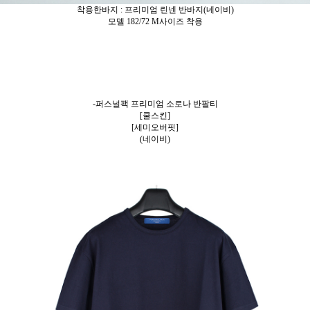
착용한바지 : 프리미엄 린넨 반바지(네이비)
모델 182/72 M사이즈 착용
-퍼스널팩 프리미엄 소로나 반팔티
[쿨스킨]
[세미오버핏]
(네이비)