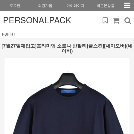
로그인
회원가입
마이페이지
최근본상품
PERSONALPACK
T-SHIRT
[7월27일재입고]프리미엄 소로나 반팔티[쿨스킨][세미오버](네
이비)