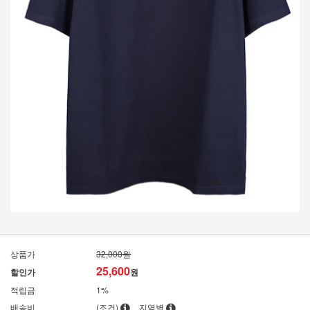
상품가
32,000원
25,600
할인가
원
적립금
1%
배송비
(조건)
지역별