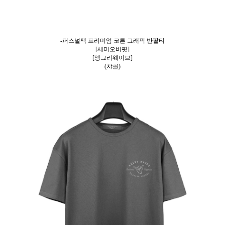
-퍼스널팩 프리미엄 코튼 그래픽 반팔티
[세미오버핏]
[앵그리웨이브]
(챠콜)