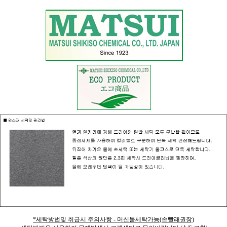
*세탁방법및 취급시 주의사항 - 머신물세탁가능(손빨래권장)