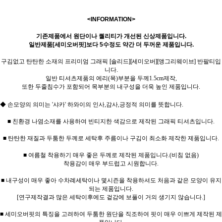
<INFORMATION>
기존제품에서 원단이나 퀄리티가 개선된 신상제품입니다.
일반제품[세미오버핏]보다 5수정도 약간 더 두꺼운 제품입니다.
구김없고 탄탄한 소재의 프리미엄 그래픽 [솔리드][세미오버][앵그리웨이브] 반팔티입
니다.
일반 티셔츠제품의 에리(목)부분을 두께1.5cm제작,
또한 두줄침수가 포함되어 목부분의 내구성을 더욱 높인 제품입니다.
◆ 손모양의 의미는 '샤카' 하와이의 인사,감사,긍정적 의미를 뜻합니다.
■ 친환경 나염소재를 사용하여 빈티지한 색감으로 제작된 그래픽 티셔츠입니다.
■ 탄탄한 재질과 두툼한 두께로 세탁후 주름이나 구김이 최소화 제작한 제품입니다.
■ 여름철 착용하기 매우 좋은 두께로 제작된 제품입니다.(비침 없음)
착용감이 매우 부드럽고 시원합니다.
■ 내구성이 매우 좋아 수차례세탁이나 몇시즌을 착용하셔도 처음과 같은 모양이 유지
되는 제품입니다.
[연구제작결과 많은 세탁이후에도 겉감에 보풀이 거의 생기지 않습니다.]
■ 세미오버핏의 특징을 고려하여 두툼한 원단을 직조하여 핏이 매우 이쁘게 제작된 제