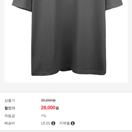
상품가
35,000원
28,000
할인가
원
적립금
1%
배송비
(조건)
지역별