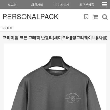
로그인
회원가입
마이페이지
최근본상품
PERSONALPACK
T-SHIRT
프리미엄 코튼 그래픽 반팔티[세미오버][앵그리웨이브](챠콜)