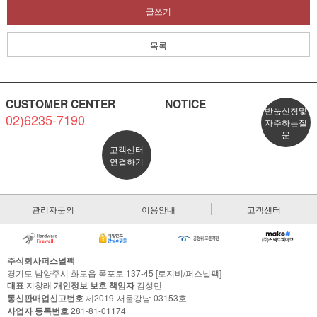
글쓰기
목록
CUSTOMER CENTER
NOTICE
반품신청및
02)6235-7190
자주하는질
문
고객센터
연결하기
관리자문의
이용안내
고객센터
주식회사퍼스널팩
경기도 남양주시 화도읍 폭포로 137-45 [로지비/퍼스널팩]
대표
지창래
개인정보 보호 책임자
김성민
통신판매업신고번호
제2019-서울강남-03153호
사업자 등록번호
281-81-01174