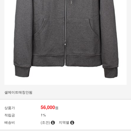
셀메이트매칭안됨
56,000
상품가
원
적립금
1%
배송비
(조건)
지역별