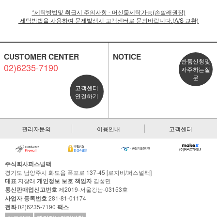
*세탁방법및 취급시 주의사항 - 머신물세탁가능(손빨래권장)
세탁방법을 사용하여 문제발생시 고객센터로 문의바랍니다.(A/S 교환)
CUSTOMER CENTER
NOTICE
반품신청및
02)6235-7190
자주하는질
문
고객센터
연결하기
관리자문의
이용안내
고객센터
주식회사퍼스널팩
경기도 남양주시 화도읍 폭포로 137-45 [로지비/퍼스널팩]
대표
지창래
개인정보 보호 책임자
김성민
통신판매업신고번호
제2019-서울강남-03153호
사업자 등록번호
281-81-01174
전화
02)6235-7190
팩스