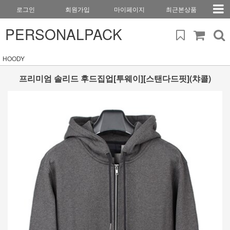
로그인
회원가입
마이페이지
최근본상품
PERSONALPACK
HOODY
프리미엄 솔리드 후드집업[투웨이][스탠다드핏](챠콜)