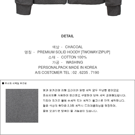
DETAIL
색상 - CHACOAL
명칭 - PREMIUM SOLID HOODY [TWOWAY/ZIPUP]
소재 - COTTON 100%
가공 - WASHING
PERSONALPACK MADE IN KOREA
A/S COSTOMER TEL : 02 . 6235 . 7190