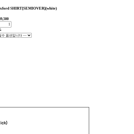
oxford SHIRT[SEMIOVER](white)
49,500
%