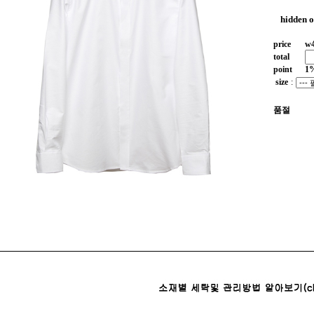
hidden 
price
w
total
point
1
size
:
품절