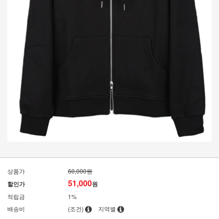
상품가
60,000원
51,000
할인가
원
적립금
1%
배송비
(조건)
지역별