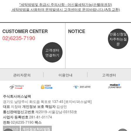
*세탁방법및 취급시 주의사항 - 머신물세탁가능(손빨래권장)
세탁방법을 사용하여 문제발생시 고객센터로 문의바랍니다.(A/S 교환)
CUSTOMER CENTER
NOTICE
반품신청및
02)6235-7190
자주하는질
문
고객센터
연결하기
관리자문의
이용안내
고객센터
주식회사퍼스널팩
경기도 남양주시 화도읍 폭포로 137-45 [로지비/퍼스널팩]
대표
지창래
개인정보 보호 책임자
김성민
통신판매업신고번호
제2019-서울강남-03153호
사업자 등록번호
281-81-01174
전화
02)6235-7190
팩스
이용약관
개인정보처리방침