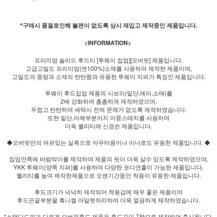
*구매시 품절로인해 불편이 없도록 상시 재입고 제작중인 제품입니다.
<INFORMATION>
프리미엄 솔리드 후드티 [투웨이 집업][오버핏] 제품입니다.
고급고밀도 프리미엄(면100%)소재를 사용하여 제작한 제품이며,
고밀도의 중량과 소재의 탄탄함과 유용한 투웨이 지퍼가 특징인 제품입니다.
투웨이 후드집업 제품의 시보리(밑단,에리,소매)를
2배 강화하여 촘촘하게 제작하였으며,
두껍고 탄탄하여 세탁시 전혀 문제가 없도록 제작하였습니다.
또한 밑단,어께부분까지 이중스테치를 사용하여
더욱 퀄리티에 신경쓴 제품입니다.
◆오버핏만의 여유있는 실측으로 아우터용이나 이너로도 유용한 제품입니다. ◆
집업안쪽에 바람막이를 제작하여 제품의 핏이 더욱 살수 있도록 제작하였으며,
YKK 투웨이(양쪽 지퍼)를 사용하여 다양한 코디연출이 가능한 제품입니다.
퀄리티를 높여 제작한제품으로 오랜기간동안 착용이 유용한 제품입니다.
후드크기가 넉넉히 제작되어 착용감에 매우 좋은 제품이며
후드끈끝부분을 흑니켈 아일렛처리하여 더욱 깔끔하게 제작하였습니다.
*스탠다드핏과 다르게 오버핏후드 제품은 후드끈이 7합으로 제작되어 출시됩니다.