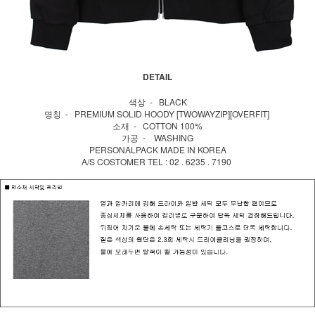
DETAIL
색상 - BLACK
명칭 - PREMIUM SOLID HOODY [TWOWAYZIP][OVERFIT]
소재 - COTTON 100%
가공 - WASHING
PERSONALPACK MADE IN KOREA
A/S COSTOMER TEL : 02 . 6235 . 7190