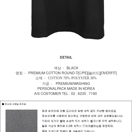
DETAIL
색상 - BLACK
명칭 - PREMIUM COTTON ROUND-T[C/PE][솔리드][OVERFIT]
소재 -
COTTON 70% /POLYSTER 30%
가공 - PREMIUM/WASHING
PERSONALPACK MADE IN KOREA
A/S COSTOMER TEL : 02 . 6235 . 7190