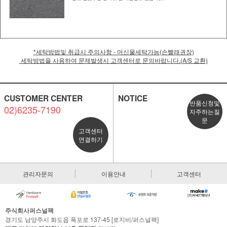
*세탁방법및 취급시 주의사항 - 머신물세탁가능(손빨래권장)
세탁방법을 사용하여 문제발생시 고객센터로 문의바랍니다.(A/S 교환)
CUSTOMER CENTER
NOTICE
반품신청및
02)6235-7190
자주하는질
문
고객센터
연결하기
관리자문의
이용안내
고객센터
주식회사퍼스널팩
경기도 남양주시 화도읍 폭포로 137-45 [로지비/퍼스널팩]