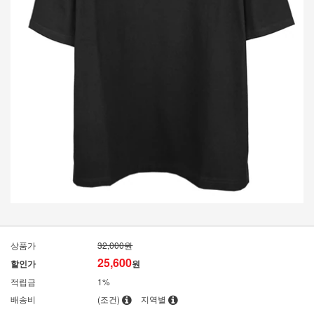
상품가
32,000원
25,600
할인가
원
적립금
1%
배송비
(조건)
지역별