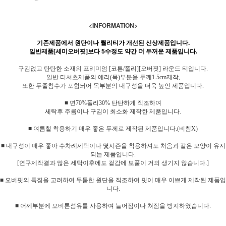
<INFORMATION>
기존제품에서 원단이나 퀄리티가 개선된 신상제품입니다.
일반제품[세미오버핏]보다 5수정도 약간 더 두꺼운 제품입니다.
구김없고 탄탄한 소재의 프리미엄 [코튼/폴리][오버핏] 라운드 티입니다.
일반 티셔츠제품의 에리(목)부분을 두께1.5cm제작,
또한 두줄침수가 포함되어 목부분의 내구성을 더욱 높인 제품입니다.
■ 면70%폴리30% 탄탄하게 직조하여
세탁후 주름이나 구김이 최소화 제작한 제품입니다.
■ 여름철 착용하기 매우 좋은 두께로 제작된 제품입니다.(비침X)
■ 내구성이 매우 좋아 수차례세탁이나 몇시즌을 착용하셔도 처음과 같은 모양이 유지
되는 제품입니다.
[연구제작결과 많은 세탁이후에도 겉감에 보풀이 거의 생기지 않습니다.]
■ 오버핏의 특징을 고려하여 두툼한 원단을 직조하여 핏이 매우 이쁘게 제작된 제품입
니다.
■ 어께부분에 모비론섬유를 사용하여 늘어짐이나 쳐짐을 방지하였습니다.