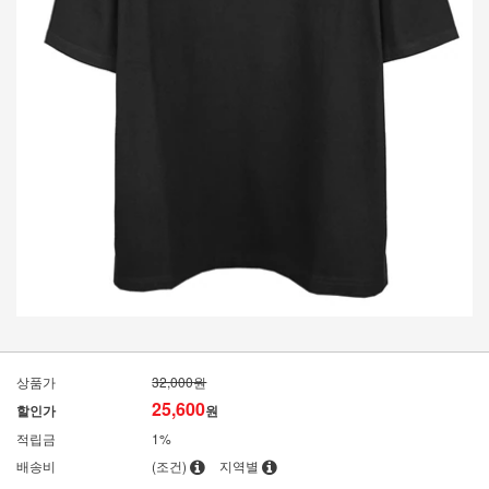
상품가
32,000원
25,600
할인가
원
적립금
1%
배송비
(조건)
지역별