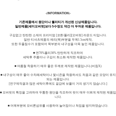
<INFORMATION>
기존제품에서 원단이나 퀄리티가 개선된 신상제품입니다.
일반제품[세미오버핏]보다 5수정도 약간 더 두꺼운 제품입니다.
구김없고 탄탄한 소재의 프리미엄 [코튼/폴리][오버핏] 라운드 티입니다.
일반 티셔츠제품의 에리(목)부분을 두께1.5cm제작,
또한 두줄침수가 포함되어 목부분의 내구성을 더욱 높인 제품입니다.
■ 면70%폴리30% 탄탄하게 직조하여
세탁후 주름이나 구김이 최소화 제작한 제품입니다.
■ 여름철 착용하기 매우 좋은 두께로 제작된 제품입니다.(비침X)
■ 내구성이 매우 좋아 수차례세탁이나 몇시즌을 착용하셔도 처음과 같은 모양이 유지
되는 제품입니다.
[연구제작결과 많은 세탁이후에도 겉감에 보풀이 거의 생기지 않습니다.]
■ 오버핏의 특징을 고려하여 두툼한 원단을 직조하여 핏이 매우 이쁘게 제작된 제품입
니다.
■ 어께부분에 모비론섬유를 사용하여 늘어짐이나 쳐짐을 방지하였습니다.