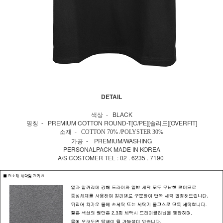
DETAIL
색상 - BLACK
명칭 - PREMIUM COTTON ROUND-T[C/PE][솔리드][OVERFIT]
소재 -
COTTON 70% /POLYSTER 30%
가공 - PREMIUM/WASHING
PERSONALPACK MADE IN KOREA
A/S COSTOMER TEL : 02 . 6235 . 7190