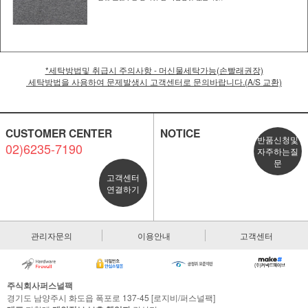
*세탁방법및 취급시 주의사항 - 머신물세탁가능(손빨래권장)
세탁방법을 사용하여 문제발생시 고객센터로 문의바랍니다.(A/S 교환)
CUSTOMER CENTER
NOTICE
반품신청및
02)6235-7190
자주하는질
문
고객센터
연결하기
관리자문의
이용안내
고객센터
주식회사퍼스널팩
경기도 남양주시 화도읍 폭포로 137-45 [로지비/퍼스널팩]